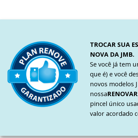
TROCAR SUA E
NOVA DA JMB.
Se você já tem 
que é) e você de
novos modelos J
nossa
RENOVAR
pincel único us
valor acordado c