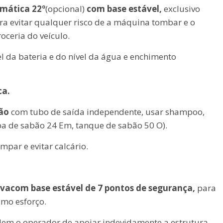
mática 22º
(opcional)
com base estável,
exclusivo
ra evitar qualquer risco de a máquina tombar e o
oceria do veículo.
el da bateria e do nível da água e enchimento
ca.
ão
com tubo de saída independente, usar shampoo,
a de sabão 24 Em, tanque de sabão 50 O).
limpar e evitar calcário.
iva
com base estável de 7 pontos de segurança,
para
imo esforço.
m o operador de apoiar indevidamente a estrutura