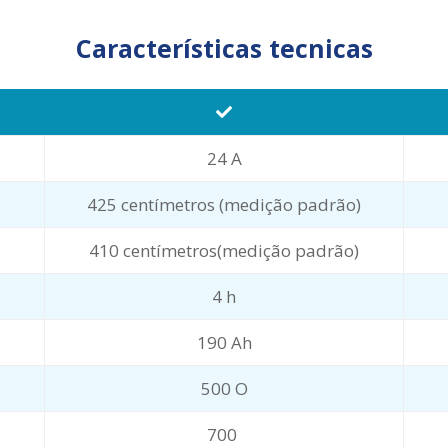
Características tecnicas
24 A
425 centímetros (medição padrão)
410 centímetros(medição padrão)
4 h
190 Ah
500 O
700