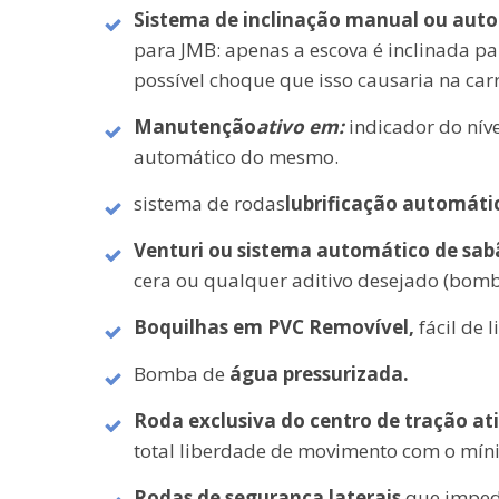
Sistema de inclinação manual ou auto
para JMB: apenas a escova é inclinada pa
possível choque que isso causaria na carr
Manutenção
ativo em:
indicador do nív
automático do mesmo.
sistema de rodas
lubrificação automáti
Venturi ou sistema automático de sab
cera ou qualquer aditivo desejado (bomb
Boquilhas em PVC
Removível,
fácil de 
Bomba de
água pressurizada.
Roda exclusiva do centro de tração at
total liberdade de movimento com o mín
Rodas de segurança laterais
que impede