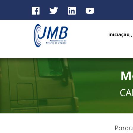
iniciação,
M
CA
Porqu