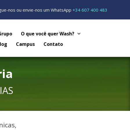
igue-nos ou envie-nos um WhatsApp
+34 607 400 483
Grupo
O que você quer Wash?
log
Campus
Contato
ria
IAS
nicas,