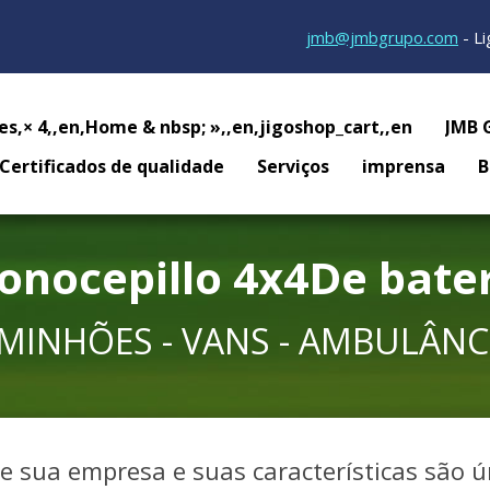
jmb@jmbgrupo.com
- L
,es,× 4,,en,Home & nbsp; »,,en,jigoshop_cart,,en
JMB 
Certificados de qualidade
Serviços
imprensa
B
onocepillo
4x4
De bate
MINHÕES - VANS - AMBULÂNC
e sua empresa e suas características são ú