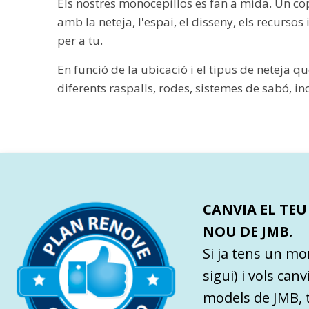
Els nostres monocepillos es fan a mida. Un cop
amb la neteja, l'espai, el disseny, els recurs
per a tu.
En funció de la ubicació i el tipus de neteja q
diferents raspalls, rodes, sistemes de sabó, inc
CANVIA EL TE
NOU DE JMB.
Si ja tens un mo
sigui) i vols can
models de JMB, 