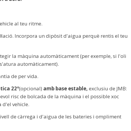
ehicle al teu ritme.
l·lació. Incorpora un dipòsit d'aigua perquè rentis el teu
otegir la màquina automàticament (per exemple, si l'oli
o s'atura automàticament).
tia de per vida.
tica 22º
(opcional)
amb base estable,
exclusiu de JMB:
sevol risc de bolcada de la màquina i el possible xoc
 d'el vehicle.
ivell de càrrega i d'aigua de les bateries i ompliment