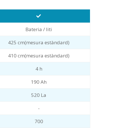
Bateria / liti
425 cm(mesura estàndard)
410 cm(mesura estàndard)
4 h
190 Ah
520 La
-
700