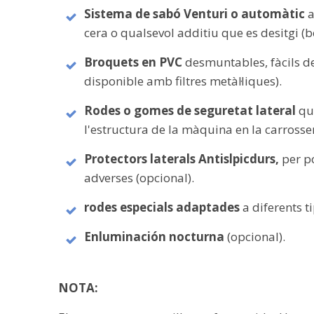
Sistema de sabó Venturi o automàtic
a
cera o qualsevol additiu que es desitgi (
Broquets en PVC
desmuntables, fàcils de
disponible amb filtres metàl·liques).
Rodes o gomes de seguretat lateral
qu
l'estructura de la màquina en la carrosseri
Protectors laterals
Antislpicdurs,
per p
adverses (opcional).
rodes especials
adaptades
a diferents t
En
luminación nocturna
(opcional).
NOTA: