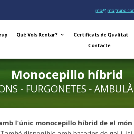
jmb@jmbgrupo.co
rup
Què Vols Rentar?
Certificats de Qualitat
Contacte
Monocepillo híbrid
ONS - FURGONETES - AMBULÀ
 amb l'únic monocepillo híbrid de el món
També disponible amb bateries de gel i liti.