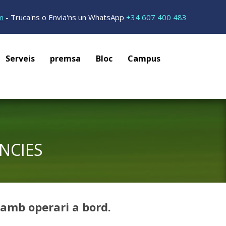
m
- Truca'ns o Envia'ns un WhatsApp
+34 607 400 483
Serveis
premsa
Bloc
Campus
NCIES
 amb operari a bord.