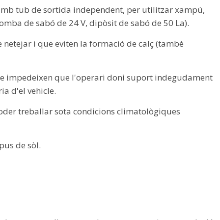
mb tub de sortida independent, per utilitzar xampú,
bomba de sabó de 24 V, dipòsit de sabó de 50 La).
 netejar i que eviten la formació de calç (també
e impedeixen que l'operari doni suport indegudament
a d'el vehicle.
oder treballar sota condicions climatològiques
ipus de sòl.