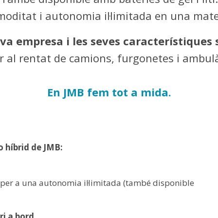
omoditat i autonomia il·limitada en una mat
va empresa i les seves característiques
er al rentat de camions, furgonetes i ambul
En JMB fem tot a mida.
o híbrid de JMB:
 per a una autonomia il·limitada (també disponible
i a bord.