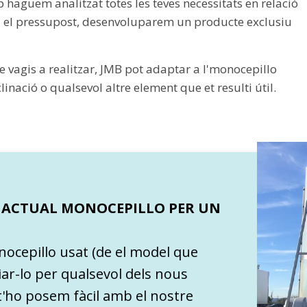
 haguem analitzat totes les teves necessitats en relació
os i el pressupost, desenvoluparem un producte exclusiu
ue vagis a realitzar, JMB pot adaptar a l'monocepillo
linació o qualsevol altre element que et resulti útil.
U ACTUAL MONOCEPILLO PER UN
nocepillo usat (de el model que
viar-lo per qualsevol dels nous
t'ho posem fàcil amb el nostre