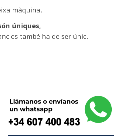
eixa màquina.
 són úniques,
àncies també ha de ser únic.