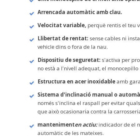
Arrencada automàtic amb clau.
Velocitat variable,
perquè rentis el teu v
Llibertat de rentat:
sense cables ni insta
vehicle dins o fora de la nau.
Dispositiu de seguretat:
s'activa per pr
no està a l'nivell adequat, el monocepill
Estructura en acer inoxidable
amb garan
Sistema d'inclinació manual o automà
només s'inclina el raspall per evitar qual
que això ocasionaria contra la carrosseria
manteniment
en actiu:
indicador de el n
automàtic de les mateixes.