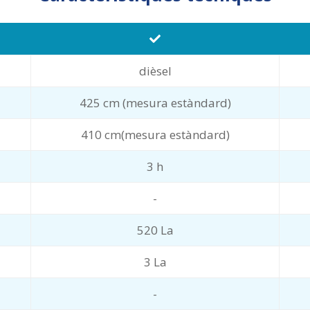
dièsel
425 cm (mesura estàndard)
410 cm(mesura estàndard)
3 h
-
520 La
3 La
-