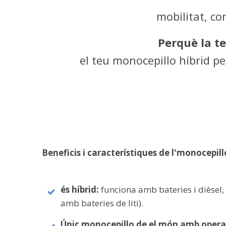
mobilitat, c
Perquè la te
el teu monocepillo híbrid p
Beneficis i característiques de l'monocepill
és híbrid:
funciona amb bateries i dièsel,
amb bateries de liti).
Únic monocepillo de el món amb operar