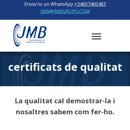
Envia'ns un WhatsApp
+34607400483
JMB@JMBGRUPO.COM
certificat
s de qualitat
La
qualitat cal demostrar-la i
nosaltres sabem com fer-ho.