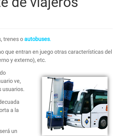
e de viajeros
s, trenes o
autobuses
.
o que entran en juego otras características del
erno y externo), etc.
ndo
suario ve,
s usuarios.
adecuada
orta a la
 será un