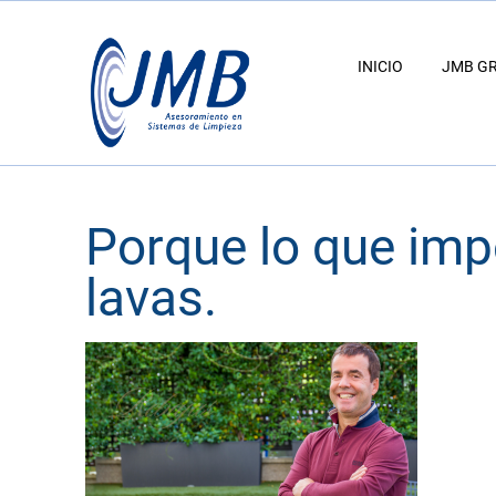
INICIO
JMB G
Porque lo que impo
lavas.