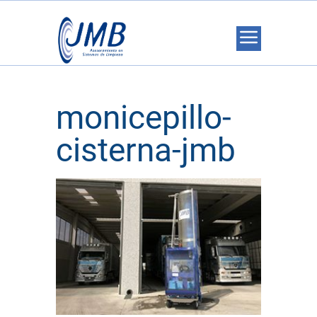
monicepillo-
cisterna-jmb